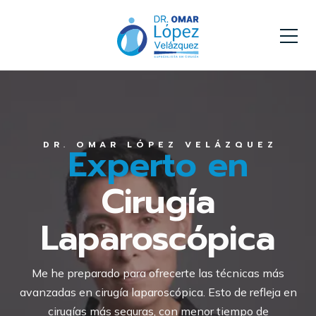
Dr. Omar López
¿BUSCAS UN CIRUJANO EN CDMX?
Dr. Omar López
Velázquez
Velázquez
DR. OMAR LÓPEZ VELÁZQUEZ
Tu Cirujano de
Experto en
Cirujano En CDMX
Confianza
Cirugía
en CDMX
Laparoscópica
Recibe la atención que mereces con
Técnicas
de Mínima Invasión para una Recuperación
Más Rápida y Menos Dolor
.
Siempre con
Me he preparado para ofrecerte las técnicas más
calidez humana y respeto.
avanzadas en cirugía laparoscópica. Esto de refleja en
cirugías más seguras, con menor tiempo de
Doctoralia