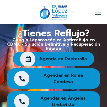
¿Tienes Reflujo?
Cirugía Laparoscópica Antirreflujo en
CDMX - Solución Definitiva y Recuperación
Rápida
Agenda en Doctoralia
Agendar en Roma
Condesa
Agendar en Ángeles
Lindavista