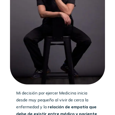
Mi decisión por ejercer Medicina inicia
desde muy pequeño al vivir de cerca la
enfermedad y la
relación de empatía que
debe de existir entre médico y paciente
.