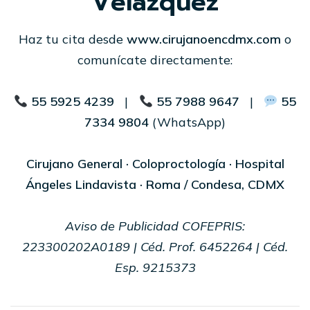
Velázquez
Haz tu cita desde
www.cirujanoencdmx.com
o
comunícate directamente:
55 5925 4239
|
55 7988 9647
|
55
7334 9804
(WhatsApp)
Cirujano General · Coloproctología · Hospital
Ángeles Lindavista · Roma / Condesa, CDMX
Aviso de Publicidad COFEPRIS:
223300202A0189 | Céd. Prof. 6452264 | Céd.
Esp. 9215373