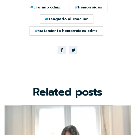
cirujano cdmx
hemorroides
sangrado al evacuar
tratamiento hemorroides cdmx
Related
posts