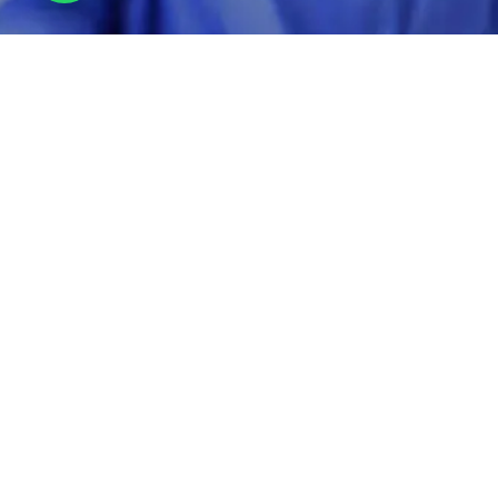
Atención de
calidad 24/7
Mi prioridad como Cirujano en CDMX
siempre ha sido y será tu salud. Entra en
contacto conmigo y comencemos a trabajar
en tu salud.